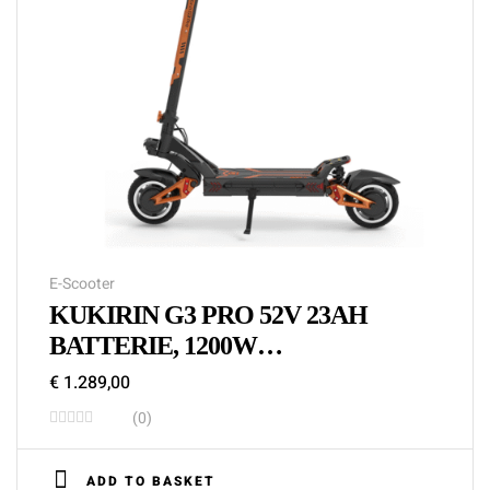
E-Scooter
KUKIRIN G3 PRO 52V 23AH
BATTERIE, 1200W
LEISTUNGSSTARKER MOTOR,
€
1.289,00
OFFROAD-ELEKTROROLLER
(0)
ADD TO BASKET