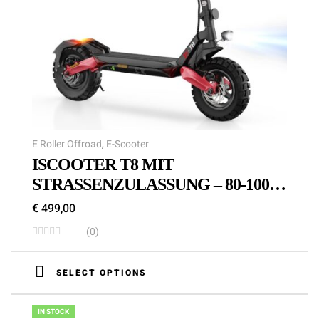
E Roller Offroad
,
E-Scooter
ISCOOTER T8 MIT
STRASSENZULASSUNG – 80-100 K
M REICHWEITE & 10 ZOLL O
€
499,00
FFROAD REIFEN
(0)
SELECT OPTIONS
IN STOCK