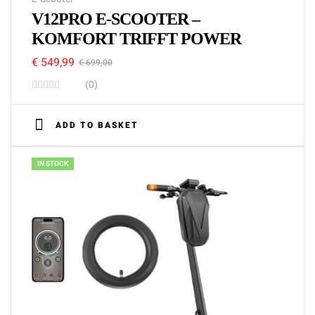
V12PRO E-SCOOTER –
KOMFORT TRIFFT POWER
€
549,99
€
699,00
(0)
ADD TO BASKET
IN STOCK