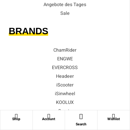
Angebote des Tages
Sale
BRANDS
ChamRider
ENGWE
EVERCROSS
Headeer
iScooter
iSinwheel
KOOLUX
Qreate
Xiaomi
Shop
Account
Wishlist
Search