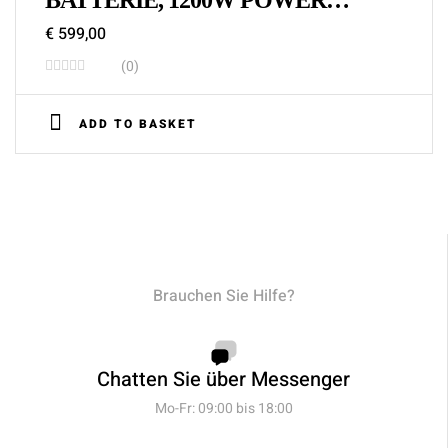
BATTERIE, 1200W POWER
MOTOR ELEKTROFAHRRAD
€
599,00
(0)
ADD TO BASKET
Brauchen Sie Hilfe?
Chatten Sie über Messenger
Mo-Fr: 09:00 bis 18:00