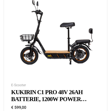
E-Scooter
KUKIRIN C1 PRO 48V 26AH
BATTERIE, 1200W POWER
MOTOR ELEKTROFAHRRAD
€
599,00