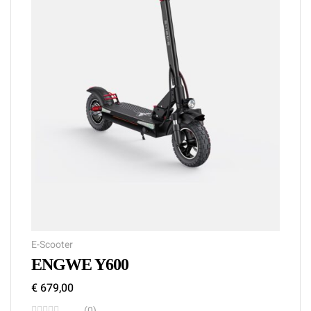
E-Scooter
ENGWE Y600
€
679,00
(0)