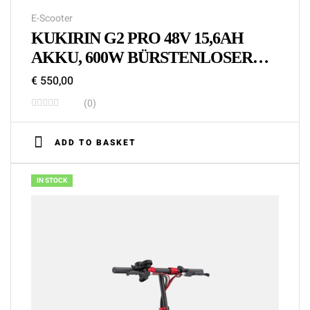
E-Scooter
KUKIRIN G2 PRO 48V 15,6AH
AKKU, 600W BÜRSTENLOSER
MOTOR ELEKTROROLLER
€
550,00
(0)
ADD TO BASKET
IN STOCK