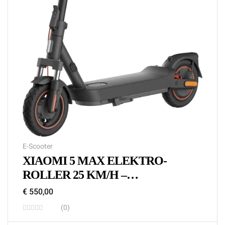
E-Scooter
XIAOMI 5 MAX ELEKTRO-
ROLLER 25 KM/H –
LEISTUNGSSTARKER E-
€
550,00
SCOOTER KAUFEN
(0)