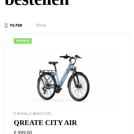
Show
FILTER
IN STOCK
E-Bikes
,
E-Bikes City
QREATE CITY AIR
€
999,00